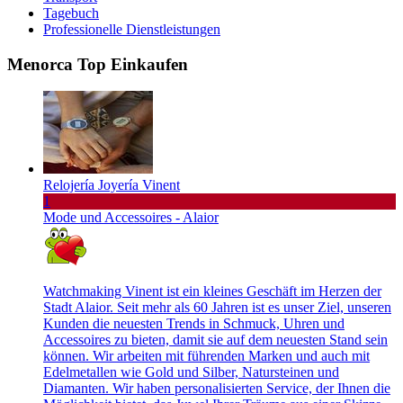
Tagebuch
Professionelle Dienstleistungen
Menorca Top Einkaufen
Relojería Joyería Vinent
1
Mode und Accessoires - Alaior
Watchmaking Vinent ist ein kleines Geschäft im Herzen der
Stadt Alaior. Seit mehr als 60 Jahren ist es unser Ziel, unseren
Kunden die neuesten Trends in Schmuck, Uhren und
Accessoires zu bieten, damit sie auf dem neuesten Stand sein
können. Wir arbeiten mit führenden Marken und auch mit
Edelmetallen wie Gold und Silber, Natursteinen und
Diamanten. Wir haben personalisierten Service, der Ihnen die