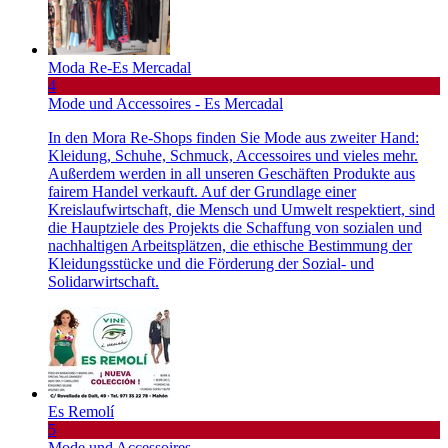
Moda Re-Es Mercadal
4
Mode und Accessoires - Es Mercadal
In den Mora Re-Shops finden Sie Mode aus zweiter Hand:
Kleidung, Schuhe, Schmuck, Accessoires und vieles mehr.
Außerdem werden in all unseren Geschäften Produkte aus
fairem Handel verkauft. Auf der Grundlage einer
Kreislaufwirtschaft, die Mensch und Umwelt respektiert, sind
die Hauptziele des Projekts die Schaffung von sozialen und
nachhaltigen Arbeitsplätzen, die ethische Bestimmung der
Kleidungsstücke und die Förderung der Sozial- und
Solidarwirtschaft.
Es Remolí
5
Mode und Accessoires