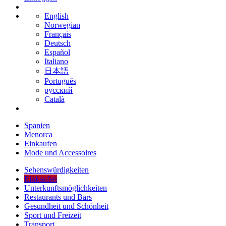
English
Norwegian
Français
Deutsch
Español
Italiano
日本語
Português
русский
Català
Spanien
Menorca
Einkaufen
Mode und Accessoires
Sehenswürdigkeiten
Einkaufen
Unterkunftsmöglichkeiten
Restaurants und Bars
Gesundheit und Schönheit
Sport und Freizeit
Transport